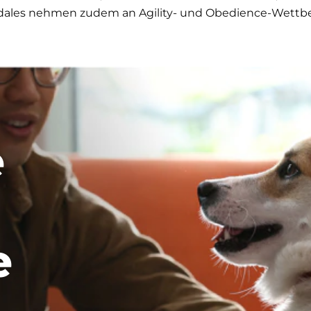
iredales nehmen zudem an Agility- und Obedience-Wettbe
e
e
.