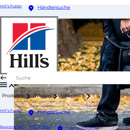
Hill’s Futter
Händlersuche
Produkte
Wissen
Über Hill's
Hill’s Futter
Händlersuche
Registrieren
Hill’s Futter
Händlersuche