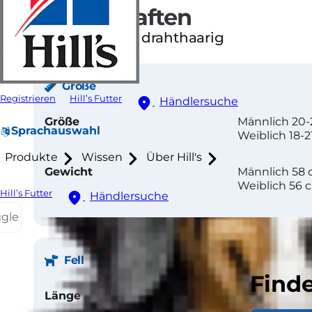
Eigenschaften
Doppeltes Fell, drahthaarig
Größe
Registrieren
Hill’s Futter
Händlersuche
Größe
Männlich 20-
Sprachauswahl
Weiblich 18-2
Produkte
Wissen
Über Hill's
Gewicht
Männlich 58
Weiblich 56 
Hill’s Futter
Händlersuche
ggle
Fell
Finde
Länge
Mittel