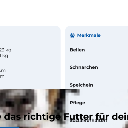
Merkmale
23 kg
Bellen
1 kg
Schnarchen
 cm
cm
Speicheln
Pflege
 das richtige Futter für dei
Sozialverhalten