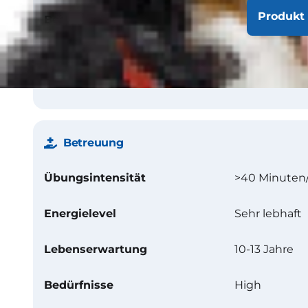
Produkt 
Beschaffenheit
Doppeltes Fell
Farbe
Braun mit Sc
grizzle-/satte
Betreuung
Übungsintensität
>40 Minuten
Energielevel
Sehr lebhaft
Lebenserwartung
10-13 Jahre
Bedürfnisse
High