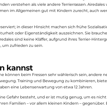
den verstehen als viele andere Terrierrassen. Airedales
en im Allgemeinen gut mit Kindern zurecht, auch wenn s
viert; in dieser Hinsicht machen sich frühe Sozialisatio
 Sturheit oder Eigenständigkeit auszeichnen. Sie brauc
dales sind keine Kläffer, aufgrund ihres Terrier-Hinterg
 um zufrieden zu sein.
en kannst
he können beim Fressen sehr wählerisch sein, andere ne
wegung. Training und Bewegung zu kombinieren, bietet s
s haben eine Lebenserwartung von etwa 12 Jahren.
eine Gefahr besteht, und er ist mutig genug, um es nic
n Familien – vor allem kleinen Kindern – gegenüber. Ein