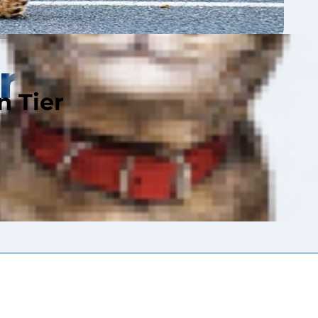
r
n Tier
iner Größe als
ch. Das Gewicht
Rüde) reichen.