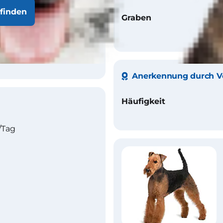
finden
, hartes Fell, drahtig
Graben
hwarz oder
lfarben
Anerkennung durch V
Häufigkeit
/Tag