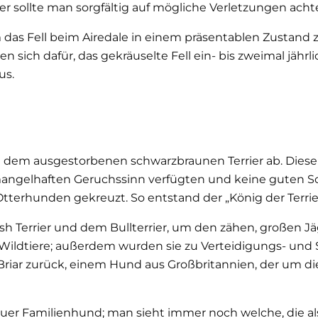
ter sollte man sorgfältig auf mögliche Verletzungen acht
m das Fell beim Airedale in einem präsentablen Zustand z
sich dafür, das gekräuselte Fell ein- bis zweimal jährl
us.
von dem ausgestorbenen schwarzbraunen Terrier ab. Die
en mangelhaften Geruchssinn verfügten und keine guten 
tterhunden gekreuzt. So entstand der „König der Terrier“:
 Terrier und dem Bullterrier, um den zähen, großen Jäge
e Wildtiere; außerdem wurden sie zu Verteidigungs- und
Briar zurück, einem Hund aus Großbritannien, der um d
treuer Familienhund; man sieht immer noch welche, die a