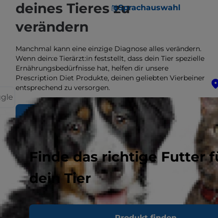
deines Tieres zu
Sprachauswahl
verändern
Manchmal kann eine einzige Diagnose alles verändern.
Wenn dein:e Tierärzt:in feststellt, dass dein Tier spezielle
Ernährungsbedürfnisse hat, helfen dir unsere
Prescription Diet Produkte, deinen geliebten Vierbeiner
entsprechend zu versorgen.
ggle
ÜBER PRESCRIPTION DIET
Finde das richtige Futter f
dein Tier
Produkt finden