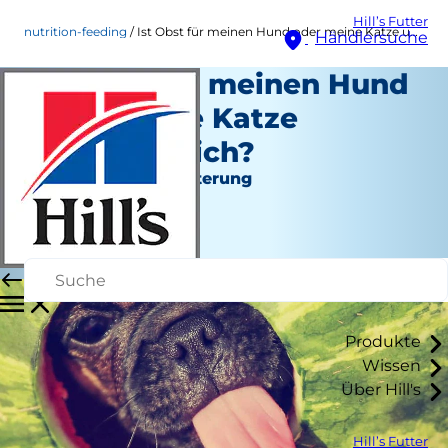
Hill’s Futter
nutrition-feeding
Ist Obst für meinen Hund oder meine Katze unbedenklich?
Händlersuche
Ist Obst für meinen Hund
oder meine Katze
unbedenklich?
Ernährung und Fütterung
Christine O'Brien
|
April 23, 2021
Produkte
Wissen
Über Hill's
Hill’s Futter