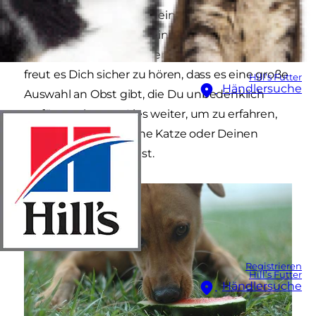
Dich fragen: darf auch mein Tier Obst essen?
Wenn Du Deinen vierbeinigen Freund mit
schmackhaftem Obst verwöhnen willst, dann
freut es Dich sicher zu hören, dass es eine große
Hill’s Futter
Händlersuche
Auswahl an Obst gibt, die Du unbedenklich
verfüttern kannst. Lies weiter, um zu erfahren,
welches Obst für Deine Katze oder Deinen
Hund unbedenklich ist.
Registrieren
Hill’s Futter
Händlersuche