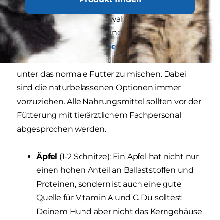
Hier findest Du eine Auswahl an
unbedenklichem Obst und die empfohlene
Menge. Der
Deutsche Tierverbund
empfiehlt,
das Obst und Gemüse kleinzuschneiden und
unter das normale Futter zu mischen. Dabei
sind die naturbelassenen Optionen immer
vorzuziehen. Alle Nahrungsmittel sollten vor der
Fütterung mit tierärztlichem Fachpersonal
abgesprochen werden.
Äpfel
(1-2 Schnitze): Ein Apfel hat nicht nur
einen hohen Anteil an Ballaststoffen und
Proteinen, sondern ist auch eine gute
Quelle für Vitamin A und C. Du solltest
Deinem Hund aber nicht das Kerngehäuse