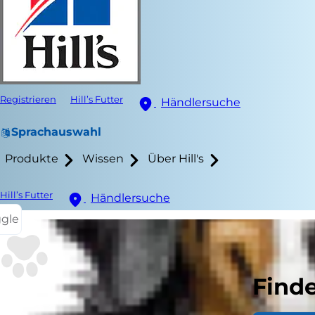
Registrieren
Hill’s Futter
Händlersuche
Sprachauswahl
Produkte
Wissen
Über Hill's
Hill’s Futter
Händlersuche
ggle
Könne
Finde
Anhand des 