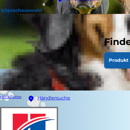
Sprachauswahl
Finde
Produkt 
Hill’s Futter
Händlersuche