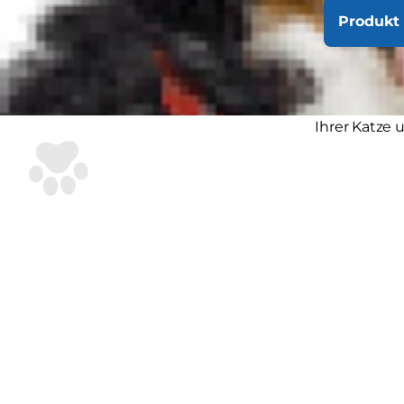
unter- bzw. 
Produkt 
Tieres ertast
Ist eine Kat
Arthrose, Kr
Ihrer Katze