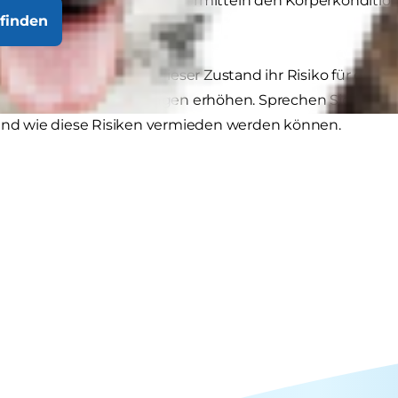
übergewichtig ist. Tierärzte ermitteln den Körperkonditi
finden
en.
ze übergewichtig, kann dieser Zustand ihr Risiko für erns
ebs oder Herzerkrankungen erhöhen. Sprechen Sie mit Ihr
 und wie diese Risiken vermieden werden können.