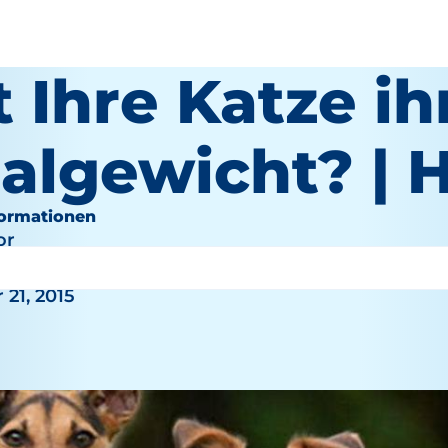
 Ihre Katze ih
algewicht? | Hi
formationen
or
21, 2015