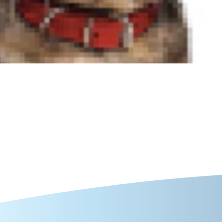
onswert indem Sie die Rippen des
thafte Erkrankungen wie Diabetes,
em Tierarzt über das Idealgewicht