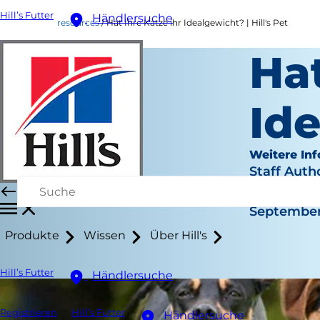
Hill’s Futter
Händlersuche
resources
Hat Ihre Katze ihr Idealgewicht? | Hill's Pet
Hat
Ide
Weitere In
Staff Auth
|
September 
Produkte
Wissen
Über Hill's
Hill’s Futter
Händlersuche
Registrieren
Hill’s Futter
Händlersuche