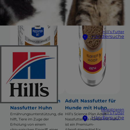
Hill’s Futter
Händlersuche
a/d Hunde & Katzen
Adult Nassfutter für
Nassfutter Huhn
Hunde mit Huhn
Registrieren
Hill’s Futter
Ernährungsunterstützung, die
Hill’s Science Plan Adult
Händlersuche
hilft, Tiere im Zuge der
Nassfutter für Hunde mit Huhn
Erholung von einem
ist ein Premium-
chirurgischen Eingriff, einer
Alleinfuttermittel für