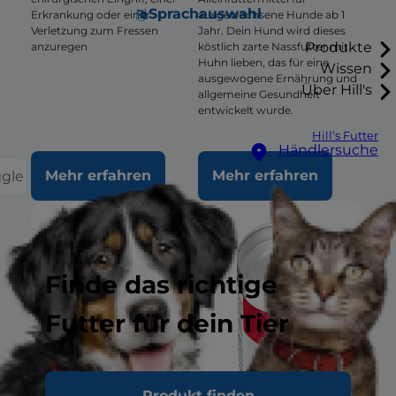
Sprachauswahl
Erkrankung oder einer
ausgewachsene Hunde ab 1
Verletzung zum Fressen
Jahr. Dein Hund wird dieses
Produkte
anzuregen
köstlich zarte Nassfutter mit
Huhn lieben, das für eine
Wissen
ausgewogene Ernährung und
Über Hill's
allgemeine Gesundheit
entwickelt wurde.
Hill’s Futter
Händlersuche
Mehr erfahren
Mehr erfahren
ggle
Finde das richtige
Futter für dein Tier
Produkt finden