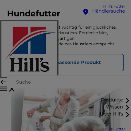
Hill’s Futter
Händlersuche
Hundefutter
Die richtige Ernährung ist wichtig für ein glückliches,
gesundes Lebens deines Haustiers. Entdecke hier,
welches Futter den einzigartigen
Ernährungsbedürfnissen deines Haustiers entspricht.
Finde das passende Produkt
Produkte
Wissen
Über Hill's
Hill’s Futter