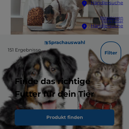
Händlersuche
Registrieren
Hill’s Futter
Händlersuche
Sprachauswahl
151
Ergebnisse
Filter
Finde das richtige
Futter für dein Tier
Produkt finden