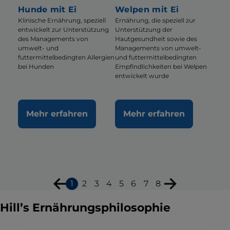
Hunde mit Ei
Welpen mit Ei
Klinische Ernährung, speziell
Ernährung, die speziell zur
entwickelt zur Unterstützung
Unterstützung der
des Managements von
Hautgesundheit sowie des
umwelt- und
Managements von umwelt-
futtermittelbedingten Allergien
und futtermittelbedingten
bei Hunden
Empfindlichkeiten bei Welpen
entwickelt wurde
Mehr erfahren
Mehr erfahren
1
2
3
4
5
6
7
8
Hill’s Ernährungsphilosophie