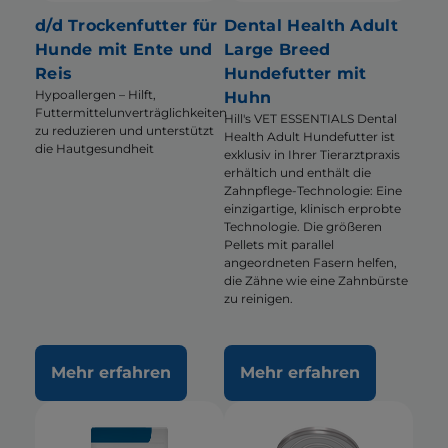
d/d Trockenfutter für
Dental Health Adult
Hunde mit Ente und
Large Breed
Reis
Hundefutter mit
Hypoallergen – Hilft,
Huhn
Futtermittelunverträglichkeiten
Hill's VET ESSENTIALS Dental
zu reduzieren und unterstützt
Health Adult Hundefutter ist
die Hautgesundheit
exklusiv in Ihrer Tierarztpraxis
erhältich und enthält die
Zahnpflege-Technologie: Eine
einzigartige, klinisch erprobte
Technologie. Die größeren
Pellets mit parallel
angeordneten Fasern helfen,
die Zähne wie eine Zahnbürste
zu reinigen.
Mehr erfahren
Mehr erfahren