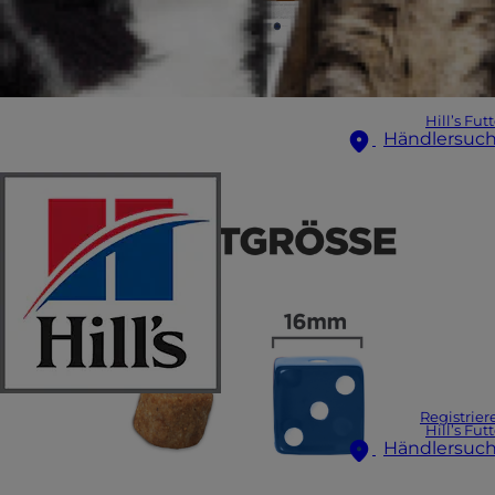
Hill’s Fut
Händlersuc
Registrier
Hill’s Fut
Händlersuc