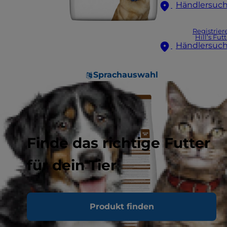
Händlersuc
Registrier
Hill’s Fut
Händlersuc
Sprachauswahl
Finde das richtige Futter
für dein Tier
Produkt finden