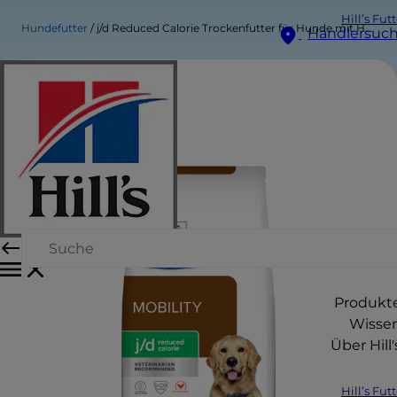
Hill’s Fut
Hundefutter
j/d Reduced Calorie Trockenfutter für Hunde mit Huhn
Händlersuc
Produkt
Wisse
Über Hill'
Hill’s Fut