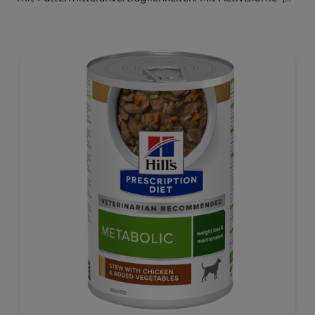
einer exklusiven Mischung aus Präbiotika von Hill’s,
nähren diese schmackhaften Leckerbissen das
Mikrobiom Deines Hundes und unterstützen seine
Hautgesundheit.