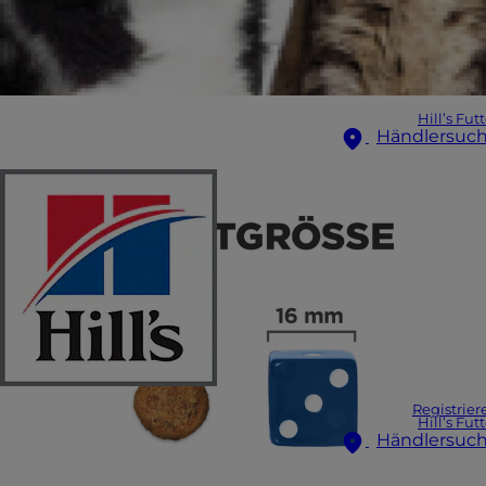
Hill’s Fut
Händlersuc
Registrier
Hill’s Fut
Händlersuc