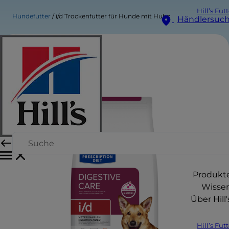
Hill’s Fut
Hundefutter
i/d Trockenfutter für Hunde mit Huhn
Händlersuc
Produkt
Wisse
Über Hill'
Hill’s Fut