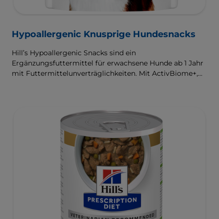
Hypoallergenic Knusprige Hundesnacks
Hill’s Hypoallergenic Snacks sind ein
Ergänzungsfuttermittel für erwachsene Hunde ab 1 Jahr
mit Futtermittelunverträglichkeiten. Mit ActivBiome+,
einer exklusiven Mischung aus Präbiotika von Hill’s,
nähren diese schmackhaften Leckerbissen das
Mikrobiom Deines Hundes und unterstützen seine
Hautgesundheit.