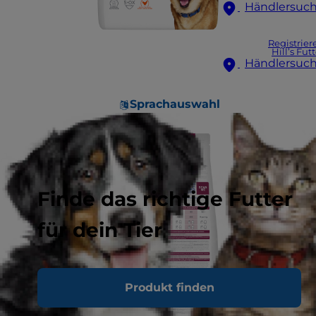
Händlersuc
Registrier
Hill’s Fut
Händlersuc
Sprachauswahl
Finde das richtige Futter
für dein Tier
Produkt finden