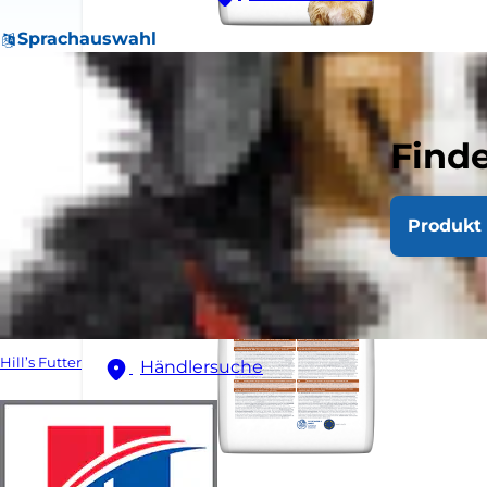
Sprachauswahl
Finde
Produkt 
Hill’s Futter
Händlersuche