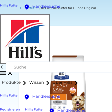
Hill’s Futter
Händlersuche
Hundefutter
k/d Trockenfutter für Hunde Original
Produkte
Wissen
Über Hill's
Hill’s Futter
Händlersuche
Registrieren
Hill’s Futter
Händlersuche