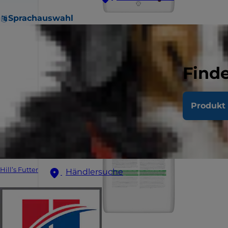
Sprachauswahl
Finde
Produkt 
Hill’s Futter
Händlersuche