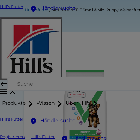
Hill’s Futter
Händlersuche
Hundefutter
MULTI-BENEFIT Small & Mini Puppy Welpenfut
Produkte
Wissen
Über Hill's
Hill’s Futter
Händlersuche
Registrieren
Hill’s Futter
Händlersuche