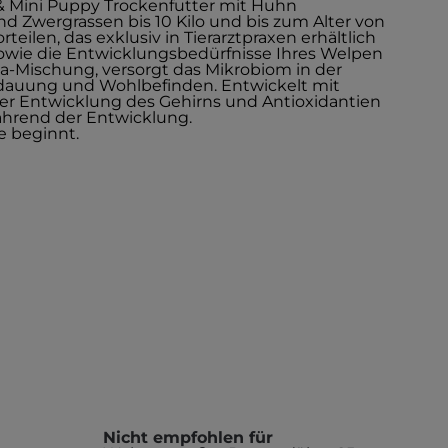
 & Mini Puppy Trockenfutter mit Huhn
d Zwergrassen bis 10 Kilo und bis zum Alter von
teilen, das exklusiv in Tierarztpraxen erhältlich
sowie die Entwicklungsbedürfnisse Ihres Welpen
ka-Mischung, versorgt das Mikrobiom in der
dauung und Wohlbefinden. Entwickelt mit
r Entwicklung des Gehirns und Antioxidantien
hrend der Entwicklung.
e beginnt.
Nicht empfohlen für