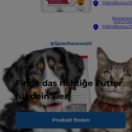
Händlersuc
Registrier
Hill’s Fut
Händlersuc
Sprachauswahl
Finde das richtige Futter
für dein Tier
Produkt finden