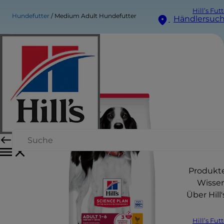
Hill’s Fut
Hundefutter
Medium Adult Hundefutter
Händlersuc
Produkt
Wisse
Über Hill'
Hill’s Fut