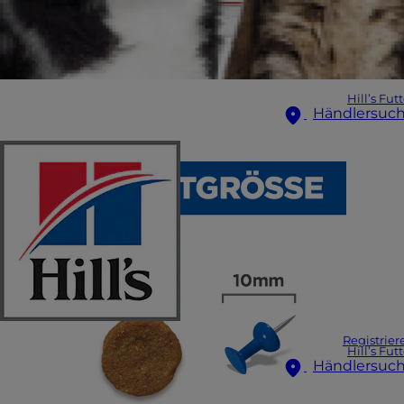
Hill’s Fut
Händlersuc
Registrier
Hill’s Fut
Händlersuc