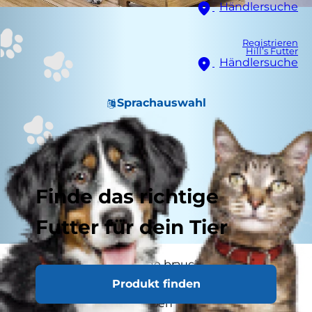
Händlersuche
Registrieren
Hill’s Futter
Händlersuche
Sprachauswahl
Finde das richtige
Futter für dein Tier
Heranwachsende Hunde brauchen viel Futter,
Produkt finden
und dein Tierarzt oder deine Tierärztin kann dir
raten, einen neuen Welpen mehrmals am Tag