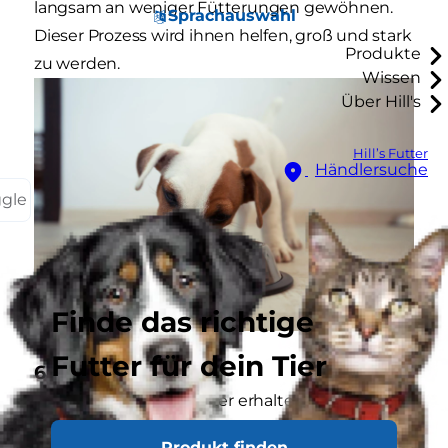
langsam an weniger Fütterungen gewöhnen.
Sprachauswahl
Dieser Prozess wird ihnen helfen, groß und stark
Produkte
zu werden.
Wissen
Über Hill's
Hill’s Futter
Händlersuche
ggle
Finde das richtige
Futter für dein Tier
6 bis 12 Wochen
Welpen sollten ein Futter erhalten, das auf die
Entwicklung der Knochen, den Muskelaufbau
Produkt finden