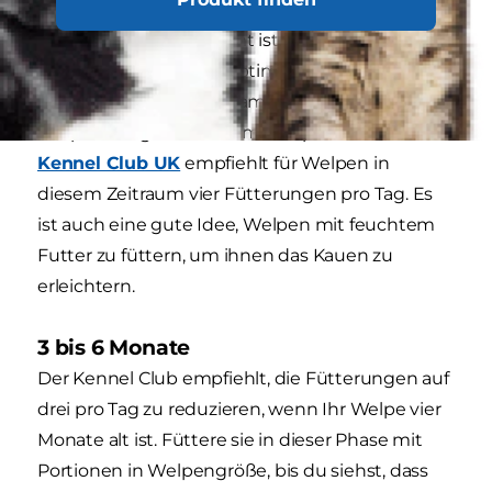
und den Energiebedarf eines Welpen, der sich
viel bewegt, abgestimmt ist. Ein hochwertiges
Welpenfutter enthält optimale Mengen an
Proteinen, DHA und Vitaminen, damit Dein
Welpe in angemessenem Tempo wächst.
Der
Kennel Club UK
empfiehlt für Welpen in
diesem Zeitraum vier Fütterungen pro Tag. Es
ist auch eine gute Idee, Welpen mit feuchtem
Futter zu füttern, um ihnen das Kauen zu
erleichtern.
3 bis 6 Monate
Der Kennel Club empfiehlt, die Fütterungen auf
drei pro Tag zu reduzieren, wenn Ihr Welpe vier
Monate alt ist. Füttere sie in dieser Phase mit
Portionen in Welpengröße, bis du siehst, dass