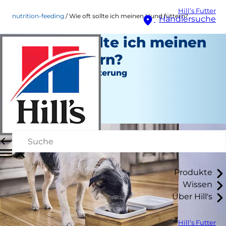
Hill’s Futter
nutrition-feeding
Wie oft sollte ich meinen Hund füttern?
Händlersuche
Wie oft sollte ich meinen
Hund füttern?
Ernährung und Fütterung
Staff Author
|
December 09, 2020
Produkte
Wissen
Über Hill's
Hill’s Futter