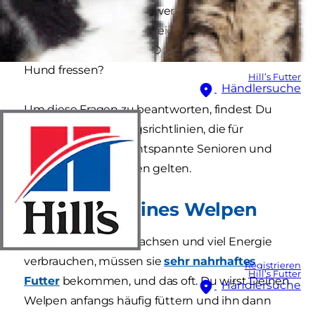
zu füttern. Aber was ist, wenn Dein Hund älter
wird? Du fragst dich vielleicht, wie oft sollte ich
meinen Hund füttern? Oder wie viel sollte mein
Hund fressen?
Hill’s Futter
Händlersuche
Um diese Fragen zu beantworten, findest Du
hier einige Fütterungsrichtlinien, die für
verspielte Welpen, entspannte Senioren und
jedes Alter dazwischen gelten.
Ernährung eines Welpen
Da Welpen schnell wachsen und viel Energie
verbrauchen, müssen sie
sehr nahrhaftes
Registrieren
Hill’s Futter
Futter
bekommen, und das oft. Du wirst Deinen
Händlersuche
Welpen anfangs häufig füttern und ihn dann