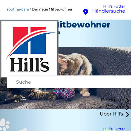
Hill’s Futter
routine-care
Der neue Mitbewohner
Händlersuche
Der neue Mitbewohner
Regelmäßige Pflege
Staff Author
Produkte
Wissen
Über Hill's
Hill’s Futter