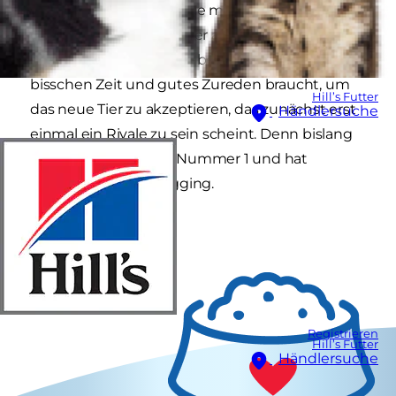
verteidigen. Ganz klar, Sie möchten, dass Ihr
neues Kätzchen von Ihrer anderen Katze
akzeptiert wird. Klar ist aber auch, dass sie ein
bisschen Zeit und gutes Zureden braucht, um
Hill’s Futter
das neue Tier zu akzeptieren, das zunächst erst
Händlersuche
einmal ein Rivale zu sein scheint. Denn bislang
war sie ja Ihr Liebling Nummer 1 und hat
bestimmt, wo es langging.
Registrieren
Hill’s Futter
Händlersuche