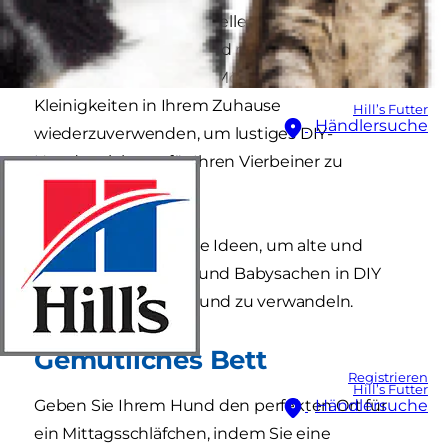
Kinder häufen sich im Keller. Derweil braucht Ihr
Hund ständig neues und manchmal teures
Spielzeug. Gibt es eine Möglichkeit, einige alte
Kleinigkeiten in Ihrem Zuhause
Hill’s Futter
Händlersuche
wiederzuverwenden, um lustiges DIY-
Hundespielzeug für Ihren Vierbeiner zu
kreieren?
Hier sind fünf einfache Ideen, um alte und
ausrangierte Kinder- und Babysachen in DIY
Spielzeug für Ihren Hund zu verwandeln.
Gemütliches Bett
Registrieren
Hill’s Futter
Geben Sie Ihrem Hund den perfekten Ort für
Händlersuche
ein Mittagsschläfchen, indem Sie eine