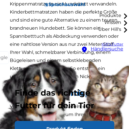
Krippenmatratze in ein Hundebett verwandeln.
Sprachauswahl
Kinderbettmatratzen haben die perfekte Größe
Produkte
und sind eine gute Alternative zu einem teuren,
Wissen
brandneuen Hundebett. Sie können ein
Über Hill's
Spannbetttuch als Abdeckung verwenden oder
eine nahtlose Version aus nur zwei Meter Stoff
Hill’s Futter
Händlersuche
Ihrer Wahl, schmelzbarer Verbindung, einem
ggle
Bügeleisen und einem selbstklebenden
Klettverschluss herstellen. So entsteht ein
unwiderstehlicher Platz für ein Nickerchen!
Finde das richtige
Kniffliger Hindernisparcours
Futter für dein Tier
Verwenden Sie alte Poolnudeln, einen Hula-
Hoop und einen Tunnel, um Ihren eigenen
Agility-Kurs für den Garten zu erstellen.
Produkt finden