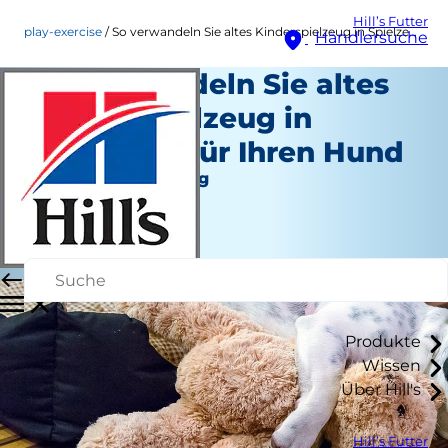
Hill’s Futter
play-exercise
So verwandeln Sie altes Kinderspielzeug in Spielzeug für Ihren Hund
Händlersuche
So verwandeln Sie altes
Kinderspielzeug in
Spielzeug für Ihren Hund
Spiel und Bewegung
Kara Murphy
|
Oktober 30, 2019
Produkte
Wissen
Über Hill's
Hill’s Futter