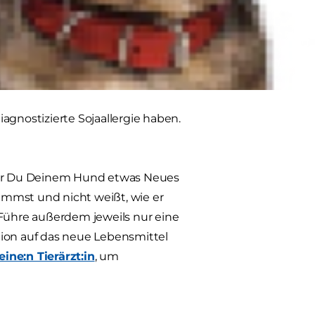
für Deinen Hund? Manche halten es
enteil behaupten. Wir wollen
agnostizierte Sojaallergie haben.
evor Du Deinem Hund etwas Neues
immst und nicht weißt, wie er
 Führe außerdem jeweils nur eine
tion auf das neue Lebensmittel
eine:n Tierärzt:in
, um