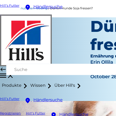
Hill’s Futter
Händlersuche
nutrition-feeding
Dürfen Hunde Soja fressen?
Dü
fr
Ernährung 
Erin Ollila
|
October 28
Produkte
Wissen
Über Hill's
Hill’s Futter
Händlersuche
Registrieren
Hill’s Futter
Händlersuche