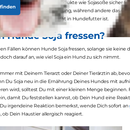
n Hunde Soja fressen? Sind Produkte wie Sojasoße sicher 
finden
sunde Ergänzung der Ernährung, während andere das Geg
, ob Soja eine gesunde Zutat in Hundefutter ist.
n Hunde Soja fressen?
en Fällen können Hunde Soja fressen, solange sie keine di
och darauf an, wie viel Soja ein Hund zu sich nimmt.
 immer mit Deinem Tierarzt oder Deiner Tierärztin ab, b
nn Du Soja neu in die Ernährung Deines Hundes mit aufn
eren wird, solltest Du mit einer kleinen Menge beginnen.
in, damit Du feststellen kannst, ob Dein Hund eine Reak
 Du irgendeine Reaktion bemerkst, wende Dich sofort an
, ob Dein Haustier allergisch reagiert.