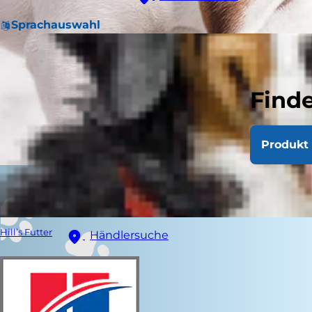
Sprachauswahl
Finde
Produkt 
Hill’s Futter
Händlersuche