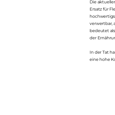
Die aktuelle
Ersatz für Fl
hochwertigst
verwertbar, 
bedeutet als
der Ernährun
In der Tat h
eine hohe Ko