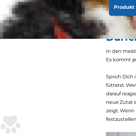
ist... Dürfe
Produkt 
für eine ge
herausfinden
Dürfe
In den meist
Es kommt jed
Sprich Dich
fütterst. We
darauf reagi
neue Zutat e
zeigt. Wenn
festzustellen