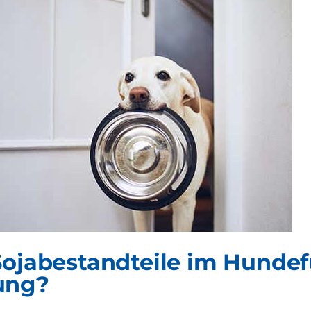
Sojabestandteile im Hundefu
ung?