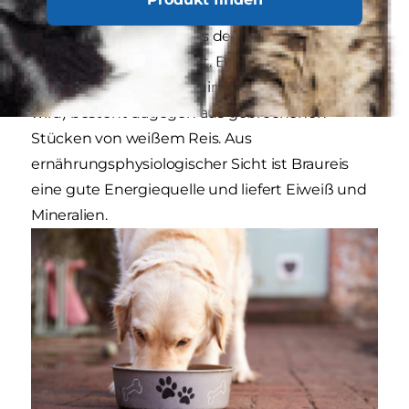
Schale des Reiskorns entfernt, wobei ein Teil der
Kleie erhalten bleibt, was dem Reis eine
bräunliche Farbe verleiht. Braureis (so genannt,
weil er häufig in der Brauindustrie verwendet
wird) besteht dagegen aus gebrochenen
Stücken von weißem Reis. Aus
ernährungsphysiologischer Sicht ist Braureis
eine gute Energiequelle und liefert Eiweiß und
Mineralien.