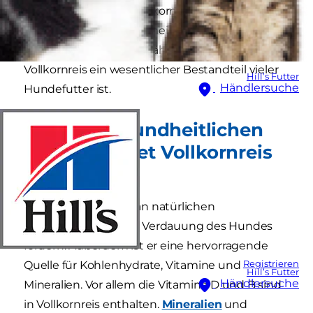
Antwort ist ja, denn Vollkornreis bietet wichtige
Nährstoffe für die allgemeine Gesundheit
Deines Hundes. Hier erfährst Du, warum
Vollkornreis ein wesentlicher Bestandteil vieler
Hill’s Futter
Händlersuche
Hundefutter ist.
Welche gesundheitlichen
Vorteile bietet Vollkornreis
für Hunde?
Vollkornreis ist reich an natürlichen
Ballaststoffen, die die Verdauung des Hundes
fördern. Außerdem ist er eine hervorragende
Registrieren
Quelle für Kohlenhydrate, Vitamine und
Hill’s Futter
Händlersuche
Mineralien. Vor allem die Vitamine D und B sind
in Vollkornreis enthalten.
Mineralien
und