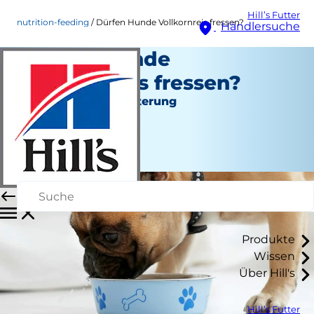
Hill’s Futter
nutrition-feeding
Dürfen Hunde Vollkornreis fressen?
Händlersuche
Dürfen Hunde
Vollkornreis fressen?
Ernährung und Fütterung
Kara Murphy
|
March 03, 2019
Produkte
Wissen
Über Hill's
Hill’s Futter