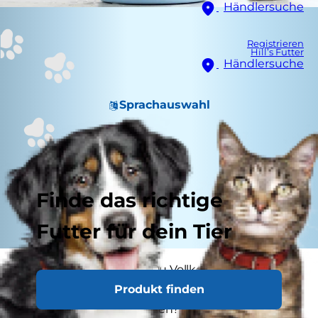
Händlersuche
Registrieren
Hill’s Futter
Händlersuche
Sprachauswahl
Finde das richtige
Futter für dein Tier
Du fragst Dich, warum Du Vollkornreis in der
Produkt finden
Zutatenliste des Hundefutters findest? Dürfen
Hunde Vollkornreis fressen? Kurz gesagt, die