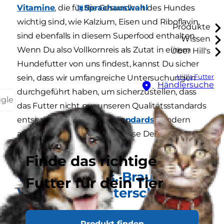
Sprachauswahl
Vitamine
, die für die Gesundheit des Hundes
wichtig sind, wie Kalzium, Eisen und Riboflavin,
Produkte
sind ebenfalls in diesem Superfood enthalten.
Wissen
Wenn Du also Vollkornreis als Zutat in einem
Über Hill's
Hundefutter von uns findest, kannst Du sicher
Hill’s Futter
sein, dass wir umfangreiche Untersuchungen
Händlersuche
durchgeführt haben, um sicherzustellen, dass
ggle
das Futter nicht nur unseren Qualitätsstandards
entspricht
high-quality standards
, sondern
auch genau auf die Bedürfnisse Deines Hundes
abgestimmt ist.
Finde das richtige
Vollkornreis vs. Braureis:
Futter für dein Tier
Was ist der Unterschied
Bei der Herstellung von Vollkornreis wird die
Produkt finden