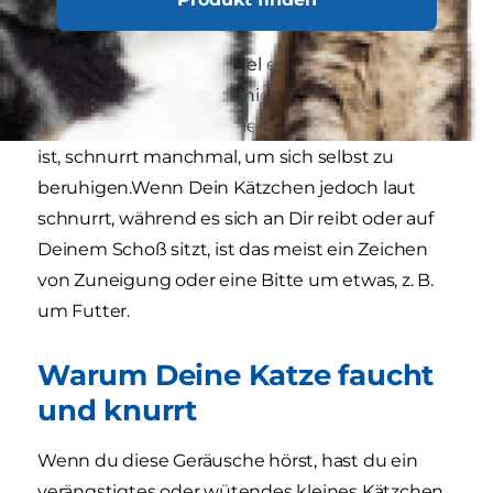
Was bedeutet Schnurren?
Schnurren ist in der Regel ein Zeichen von
Zufriedenheit, was aber nicht immer der Fall
sein muss. Eine Katze, die krank oder ängstlich
ist, schnurrt manchmal, um sich selbst zu
beruhigen.Wenn Dein Kätzchen jedoch laut
schnurrt, während es sich an Dir reibt oder auf
Deinem Schoß sitzt, ist das meist ein Zeichen
von Zuneigung oder eine Bitte um etwas, z. B.
um Futter.
Warum Deine Katze faucht
und knurrt
Wenn du diese Geräusche hörst, hast du ein
verängstigtes oder wütendes kleines Kätzchen.