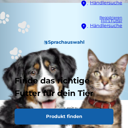
Händlersuche
Registrieren
Hill’s Futter
Händlersuche
Sprachauswahl
Finde das richtige
Futter für dein Tier
Katzen sind gut darin, dir mitzuteilen, wenn sie
Produkt finden
etwas wollen, entweder lautstark oder mit
ihrem Körper. Aber was genau will Deine Katze