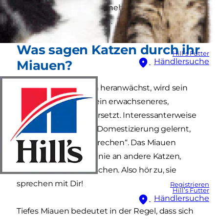
sagen? Lies weiter, um mehr über das Verhalten
Deiner Katze zu erfahren.
Was sagen Katzen durch ihr
Hill’s Futter
Händlersuche
Miauen?
Wenn Dein Kätzchen heranwächst, wird sein
kleines „Mau“ durch ein erwachseneres,
deutlicheres „Miau“ ersetzt. Interessanterweise
haben Katzen durch Domestizierung gelernt,
mit Menschen zu „sprechen“. Das Miauen
richtet sich praktisch nie an andere Katzen,
sondern nur an Menschen. Also hör zu, sie
sprechen mit Dir!
Registrieren
Hill’s Futter
Händlersuche
Tiefes Miauen bedeutet in der Regel, dass sich