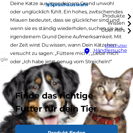
Deine Katze aus irgendeinem Grund unwohl
Sprachauswahl
oder unglücklich fühlt. Ein hohes, zwitscherndes
Produkte
Miauen bedeutet, dass sie glücklicher sind und
Wissen
wenn sie es ständig wiederholen, suchen sie aus
Über Hill's
irgendeinem Grund Deine Aufmerksamkeit. Mit
der Zeit wirst Du wissen, wann Dein Kätzchen
Hill’s Futter
Händlersuche
versucht zu sagen: „Füttere mich“, „Liebe mich“
ggle
oder „Ich habe jetzt genug vom Streicheln!“
Finde das richtige
Futter für dein Tier
Produkt finden