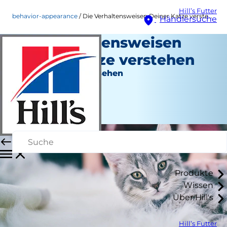
Hill’s Futter
behavior-appearance
Die Verhaltensweisen Deiner Katze verstehen
Händlersuche
Die Verhaltensweisen
Deiner Katze verstehen
Verhalten und Aussehen
Staff Author
|
September 20, 2015
Produkte
Wissen
Über Hill's
Hill’s Futter