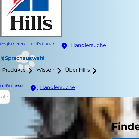
Registrieren
Hill’s Futter
Händlersuche
Sprachauswahl
Produkte
Wissen
Über Hill's
Hill’s Futter
Händlersuche
ggle
Finde