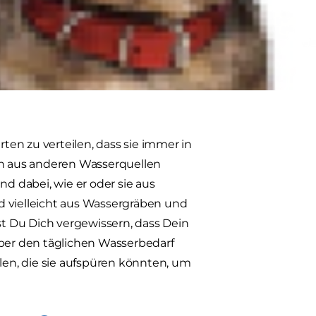
en mehr Abenteuer im Freien mit
ge Plätze finden können, um den
ren auch der Durst und der
en zu verteilen, dass sie immer in
uch aus anderen Wasserquellen
 dabei, wie er oder sie aus
d vielleicht aus Wassergräben und
est Du Dich vergewissern, dass Dein
über den täglichen Wasserbedarf
en, die sie aufspüren könnten, um