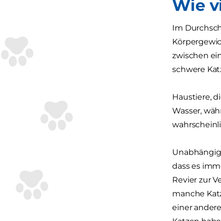
Wie v
Im Durchsch
Körpergewich
zwischen ein
schwere Kat
Haustiere, d
Wasser, währ
wahrscheinl
Unabhängig v
dass es imm
Revier zur V
manche Katz
einer andere