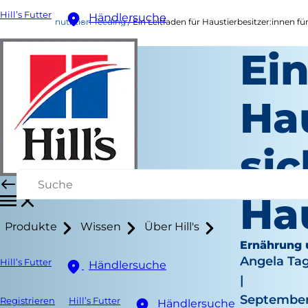
Hill’s Futter
Händlersuche
nutrition-feeding
Ein Leitfaden für Haustierbesitzer:innen fü
Ein
Hau
si
Ha
Produkte
Wissen
Über Hill's
Ernährung 
Angela Ta
Hill’s Futter
Händlersuche
|
September
Registrieren
Hill’s Futter
Händlersuche