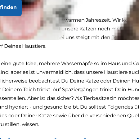
finden
euen uns auf den Beginn der warmen Jahreszeit. Wir könn
den genießen, während unsere Katzen noch mehr sonni
räumen. Aber genau wie bei uns steigt mit den Temperatu
f Deines Haustiers.
 eine gute Idee, mehrere Wassernäpfe so im Haus und Gart
ind, aber es ist unvermeidlich, dass unsere Haustiere a
licherweise beobachtest Du Deine Katze oder Deinen Hund
 Deinem Teich trinkt. Auf Spaziergängen trinkt Dein Hun
erstellen. Aber ist das sicher? Als Tierbesitzer:in möcht
und hydriert - und gesund bleibt. Du solltest Folgendes 
es oder Deiner Katze sowie über die verschiedenen Quell
u stillen, wissen.