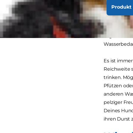
Produkt 
Wir alle fr
unseren Hun
Tag zu vert
Wasserbedar
Es ist immer
Reichweite s
trinken. Mög
Pfützen oder
anderen Wass
pelziger Fre
Deines Hund
ihren Durst z