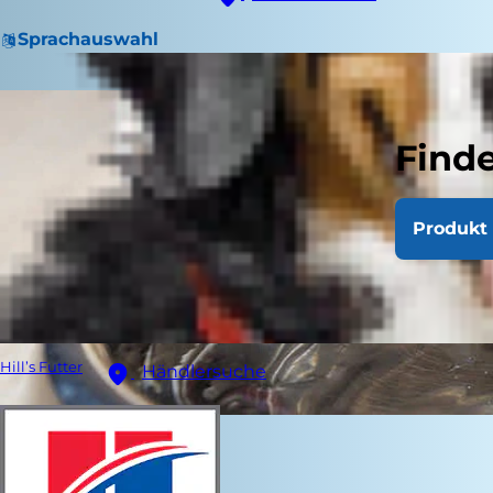
Sprachauswahl
Finde
Produkt 
Hill’s Futter
Händlersuche