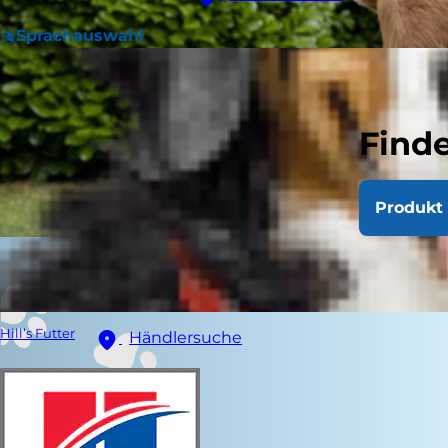
Sprachauswahl
Finde
Produkt 
Hill’s Futter
Händlersuche