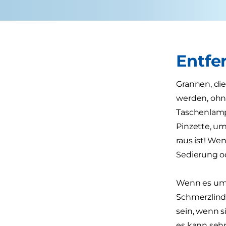
Entfe
Grannen, die
werden, ohn
Taschenlamp
Pinzette, um
raus ist! We
Sedierung od
Wenn es um 
Schmerzlind
sein, wenn 
es kann sehr 