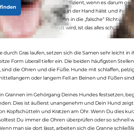
 Diese Form ist unglaublich effizient, wenn es darum geh
finden
Wenn Du einmal eine Granne in der Hand hälst und ihn durc
en, wie unmöglich es ist, ihn in die „falsche“ Richtung z
er ins Unterholz gepflanzt wird, ist das alles schön und
 sein.
urch Gras laufen, setzen sich die Samen sehr leicht in 
pitze Form überall tiefer ein. Die beiden häufigsten Stel
 sind die Ohren und die Füße. Hunde mit schlaffen, pelzi
ittellangem oder langem Fell an Beinen und Füßen sind 
n Grannen im Gehörgang Deines Hundes festsetzen, begin
nden. Dies ist äußerst unangenehm und Dein Hund zeigt i
on Kopfschütteln und Kratzen am Ohr. Wenn Du dies kur
olltest Du immer die Ohren überprüfen oder so schnell wi
enn man sie dort lässt, arbeiten sich die Granne schließl