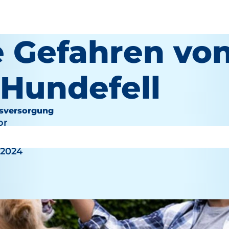
e Gefahren vo
 Hundefell
sversorgung
or
 2024