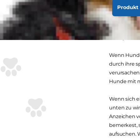
herausragen.
Produkt 
zu treiben. 
Du genau seh
den Boden od
ein Alptraum
Wenn Hunde d
durch ihre s
verursachen,
Hunde mit m
Wenn sich ei
unten zu wi
Anzeichen v
bemerkest, s
aufsuchen. W