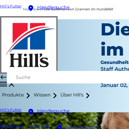
Hill’s Futter
Händlersuche
healthcare
Die Gefahren von Grannen im Hundefell
Di
im
Gesundheit
Staff Auth
|
Januar 02,
Produkte
Wissen
Über Hill's
Hill’s Futter
Händlersuche
Registrieren
Hill’s Futter
Händlersuche