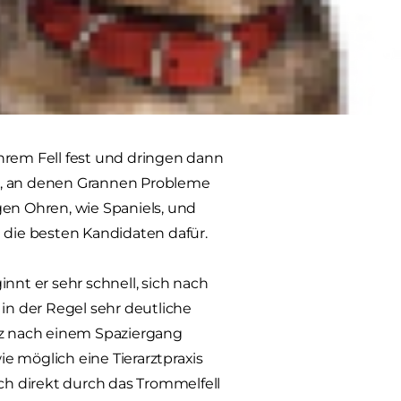
t, die Samen nur in eine Richtung
h die Finger gleiten lässt, wirst
u bewegen. Für die Granne, die in
 gut, aber für unsere Hunde kann es
ihrem Fell fest und dringen dann
len, an denen Grannen Probleme
gen Ohren, wie Spaniels, und
die besten Kandidaten dafür.
nt er sehr schnell, sich nach
n der Regel sehr deutliche
z nach einem Spaziergang
e möglich eine Tierarztpraxis
ich direkt durch das Trommelfell