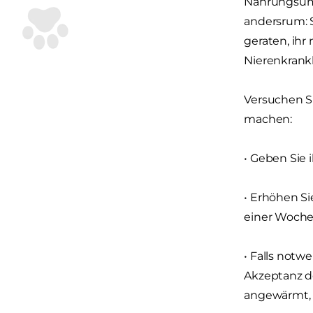
Nahrungsumst
andersrum: S
geraten, ihr
Nierenkrank
Versuchen Si
machen:
• Geben Sie 
• Erhöhen Si
einer Woche
• Falls notw
Akzeptanz d
angewärmt, 