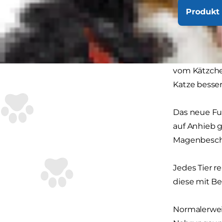
Produkt 
Ihr Kätzchen
vom Kätzche
Katze besser
Das neue Fut
auf Anhieb 
Magenbesc
Jedes Tier r
diese mit B
Normalerweis