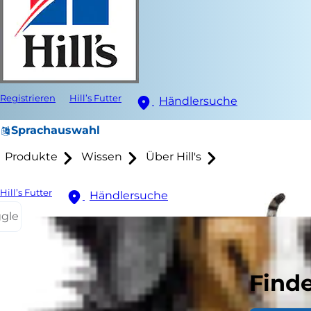
Registrieren
Hill’s Futter
Händlersuche
Sprachauswahl
Produkte
Wissen
Über Hill's
Hill’s Futter
Händlersuche
ggle
Finde