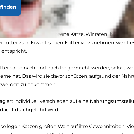
finden
 ist jetzt fast eine erwachsene Katze. Wir raten Ihnen d
nfutter zum Erwachsenen-Futter vorzunehmen, welches
 entspricht.
ter sollte nach und nach beigemischt werden, selbst wen
gerne hat. Das wird sie davor schützen, aufgrund der Na
hwerden zu bekommen.
eagiert individuell verschieden auf eine Nahrungsumstellun
edacht durchgeführt wird.
e legen Katzen großen Wert auf ihre Gewohnheiten. Viell