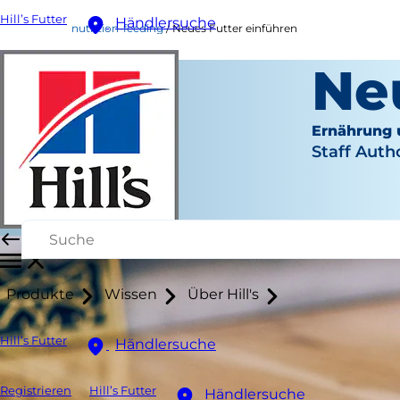
Hill’s Futter
Händlersuche
nutrition-feeding
Neues Futter einführen
Ne
Ernährung 
Staff Auth
Produkte
Wissen
Über Hill's
Hill’s Futter
Händlersuche
Registrieren
Hill’s Futter
Händlersuche