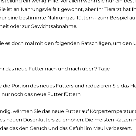
ellung ein wenig Hilfe. Vor allem wenn sie nur ein bes
ie ist an Nahrungsvielfalt gewohnt, aber Ihr Tierarzt ha
 nur eine bestimmte Nahrung zu füttern - zum Beispiel auf
heit oder zur Gewichtsabnahme.
e es doch mal mit den folgenden Ratschlägen, um den Üb
ihr das neue Futter nach und nach über 7 Tage
e die Portion des neues Futters und reduzieren Sie das 
 nur noch das neue Futter füttern
endig, wärmen Sie das neue Futter auf Körpertemperatur au
es neuen Dosenfutters zu erhöhen. Die meisten Katzen 
das das den Geruch und das Gefühl im Maul verbessert.