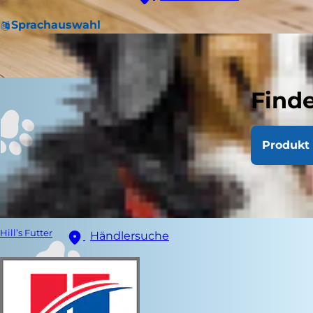
Sprachauswahl
Finde
Produkt 
Hill’s Futter
Händlersuche