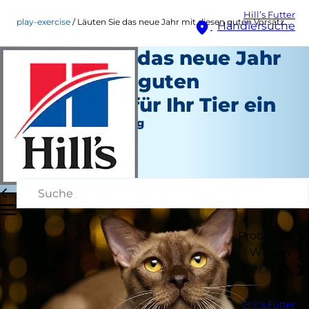
Hill’s Futter
play-exercise
Läuten Sie das neue Jahr mit diesen guten Vorsätzen für Ihr Tier ein
Händlersuche
Läuten Sie das neue Jahr
mit diesen guten
Vorsätzen für Ihr Tier ein
Spiel und Bewegung
Christine O'Brien
|
Dezember 09, 2016
Produkte
Wissen
Über Hill's
Hill’s Futter