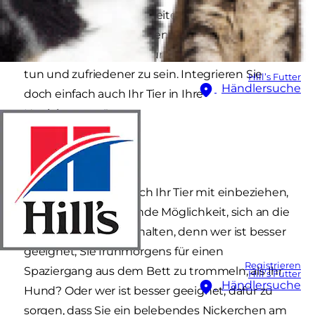
eine Liste mit Gewohnheiten erstellen, die sie
im neuen Jahr annehmen (oder ablegen)
möchten, um ihrer Gesundheit etwas Gutes zu
tun und zufriedener zu sein. Integrieren Sie
Hill’s Futter
Händlersuche
doch einfach auch Ihr Tier in Ihre
Neujahresvorsätze.
Gute Vorsätze, die auch Ihr Tier mit einbeziehen,
sind eine hervorragende Möglichkeit, sich an die
eigenen Vorsätze zu halten, denn wer ist besser
geeignet, Sie frühmorgens für einen
Registrieren
Spaziergang aus dem Bett zu trommeln, als Ihr
Hill’s Futter
Händlersuche
Hund? Oder wer ist besser geeignet, dafür zu
sorgen, dass Sie ein belebendes Nickerchen am