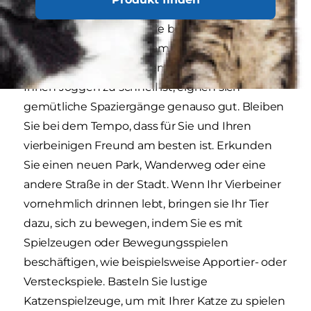
an oder fördern die Beweglichkeit. Es ist
wahrscheinlicher, dass Sie bei Ihrem
Bewegungsprogramm am Ball bleiben, wenn
Sie es mit jemandem gemeinsam tun. Wenn
Ihnen Joggen zu schnell ist, eignen sich
gemütliche Spaziergänge genauso gut. Bleiben
Sie bei dem Tempo, dass für Sie und Ihren
vierbeinigen Freund am besten ist. Erkunden
Sie einen neuen Park, Wanderweg oder eine
andere Straße in der Stadt. Wenn Ihr Vierbeiner
vornehmlich drinnen lebt, bringen sie Ihr Tier
dazu, sich zu bewegen, indem Sie es mit
Spielzeugen oder Bewegungsspielen
beschäftigen, wie beispielsweise Apportier- oder
Versteckspiele. Basteln Sie lustige
Katzenspielzeuge, um mit Ihrer Katze zu spielen