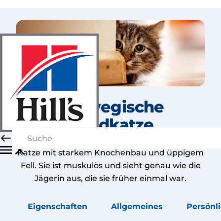
Norwegische
Waldkatze
Die Norwegische Waldkatze ist eine große
Katze mit starkem Knochenbau und üppigem
Fell. Sie ist muskulös und sieht genau wie die
Jägerin aus, die sie früher einmal war.
Eigenschaften
Allgemeines
Persönli