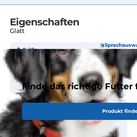
Eigenschaften
Glatt
Sprachausw
Größe
Gewicht
Männlich, groß >5 kg
Weibchen groß >5 kg
Finde das richtige Futter 
Fell
Produkt find
Länge
Lang