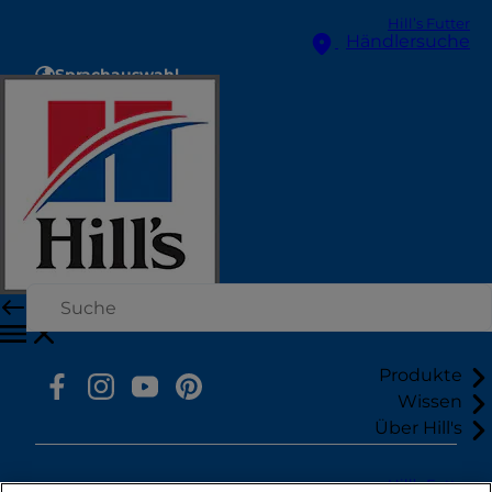
Hill’s Futter
Händlersuche
Sprachauswahl
Ressourcen
Hill's kontaktieren
Sitemap
Unsere Seiten
Hill's Vet
Karriere
Produkte
Wissen
Über Hill's
Hill’s Futter