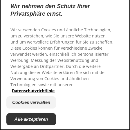
Händlersuche
Wir nehmen den Schutz Ihrer
Privatsphäre ernst.
© 2025 Hill's Pet Nutrition, Inc.
Registrieren
Hill’s Futter
All rights reserved.
Händlersuche
Wir verwenden Cookies und ähnliche Technologien,
As used herein, denotes registered trademark status
um zu verstehen, wie Sie unsere Website nutzen,
in the U.S. only; registration status in other
geographies may be different. Your use of this site is
und um wertvollere Erfahrungen für Sie zu schaffen.
Sprachauswahl
subject to our terms.
Diese Cookies können für verschiedene Zwecke
verwendet werden, einschließlich personalisierter
Nutzungsbedingungen
Impressum
Werbung, Messung der Websitenutzung und
Datenschutzbedingungen
Cookies verwalten
Weitergabe an Drittpartner. Durch die weitere
Nutzung dieser Website erklären Sie sich mit der
Verwendung von Cookies und ähnlichen
Finde das richtige
Technologien sowie mit unserer
Datenschutzrichtlinie
Futter für dein Tier
Cookies verwalten
Produkt finden
Alle akzeptieren