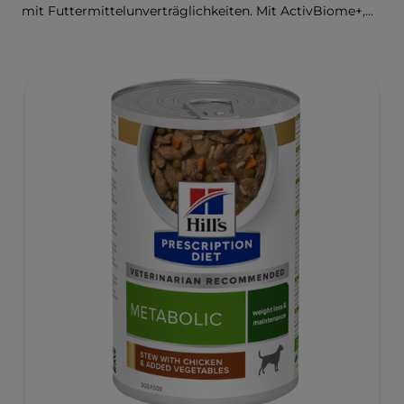
mit Futtermittelunverträglichkeiten. Mit ActivBiome+,
einer exklusiven Mischung aus Präbiotika von Hill’s,
nähren diese schmackhaften Leckerbissen das
Mikrobiom Deines Hundes und unterstützen seine
Hautgesundheit.