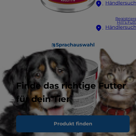
Händlersuc
Registrier
Hill’s Fut
Händlersuc
Sprachauswahl
Finde das richtige Futter
für dein Tier
Produkt finden