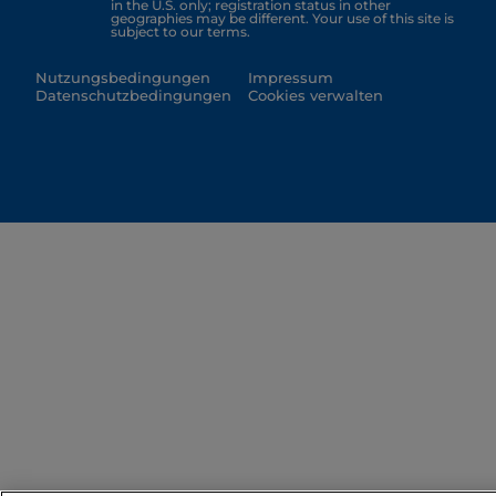
in the U.S. only; registration status in other
geographies may be different. Your use of this site is
subject to our terms.
Nutzungsbedingungen
Impressum
Datenschutzbedingungen
Cookies verwalten