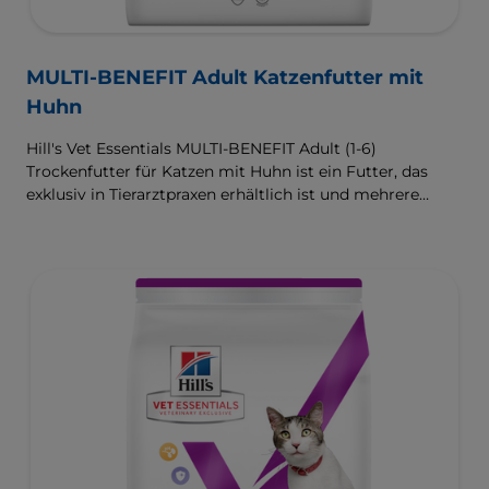
MULTI-BENEFIT Adult Katzenfutter mit
Huhn
Hill's Vet Essentials MULTI-BENEFIT Adult (1-6)
Trockenfutter für Katzen mit Huhn ist ein Futter, das
exklusiv in Tierarztpraxen erhältlich ist und mehrere
klinisch erprobte Vorteile liefert, die speziell auf die
Unterstützung einer gesunden Verdauung und des
Wohlbefindens abzielen. Entwickelt mit hochwertigem
Protein für schlanke Muskeln und einem kontrollierten
Gehalt an Magnesium, Phosphor und Calcium für ein
gesundes Harnwegssystem. Eine Ernährung mit
hervorragendem Geschmack.