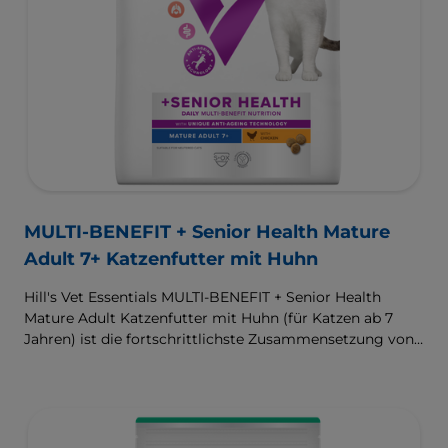
MULTI-BENEFIT + Senior Health Mature
Adult 7+ Katzenfutter mit Huhn
Hill's Vet Essentials MULTI-BENEFIT + Senior Health
Mature Adult Katzenfutter mit Huhn (für Katzen ab 7
Jahren) ist die fortschrittlichste Zusammensetzung von
Hill’s für ältere Katzen. Das exklusiv in Tierarztpraxen
erhältliche Alleinfuttermittel mit mehreren Vorteilen
wurde entwickelt, um die Lebensqualität älterer Katzen
zu verbessern und mit einer einzigartigen Anti-Aging-
Mischung die Gesundheit des Gehirns, die Vitalität, die