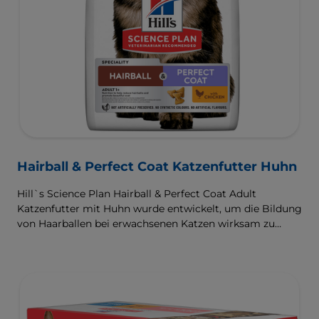
Hairball & Perfect Coat Katzenfutter Huhn
Hill`s Science Plan Hairball & Perfect Coat Adult
Katzenfutter mit Huhn wurde entwickelt, um die Bildung
von Haarballen bei erwachsenen Katzen wirksam zu
verhindern und gleichzeitig ein schönes Fell zu fördern.
Dank seiner Mischung aus essenziellen Omega-6-
Fettsäuren ist dieses Futter gut für die Haut und das Fell
der Katze und sorgt dafür, dass sie gesund und glänzend
bleiben. Unsere Advanced Fibre Technology hilft,
Haarballen zu reduzieren, indem sie deren Passage durch