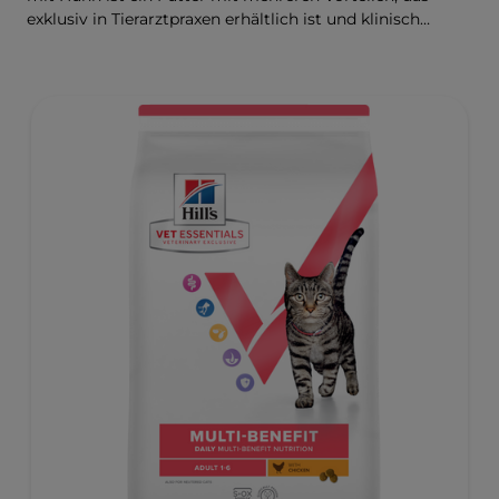
exklusiv in Tierarztpraxen erhältlich ist und klinisch
erwiesen das Wachstum sowie die
Entwicklungsbedürfnisse Ihres Kätzchens unterstützt.
ActivBiome+, unsere Mischung
aus präbiotischen Fasern, versorgt das Mikrobiom in der
Entwicklungsphase, für eine gesunde Verdauung und
Wohlbefinden. Entwickelt mit Omega-3-Fettsäuren zur
Unterstützung der Entwicklung des Gehirns und
Antioxidantien zur Unterstützung des Immunsystems
während der Entwicklung.
Für eine bessere Zukunft, die bereits heute beginnt.