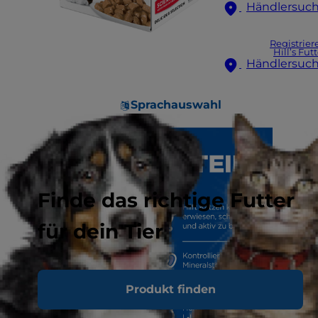
Händlersuc
Registrier
Hill’s Fut
Händlersuc
Sprachauswahl
Finde das richtige Futter
für dein Tier
Produkt finden