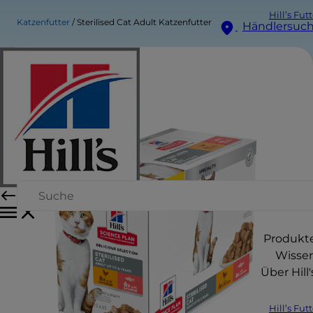
Hill’s Fut
Katzenfutter
Sterilised Cat Adult Katzenfutter
Händlersuc
Produkt
Wisse
Über Hill'
Hill’s Fut