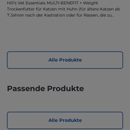
Hill's Vet Essentials MULTI-BENEFIT + Weight
Trockenfutter für Katzen mit Huhn (für ältere Katzen ab
7 Jahren nach der Kastration oder für Rassen, die zu
Gewichtszunahme neigen) ist ein Futter mit mehreren
Vorteilen, das exklusiv in Tierarztpraxen erhältlich ist,
entwickelt zur Unterstützung eines gesunden Gewichts
sowie lebenswichtiger Organe und der
Harnwegsgesundheit. Unsere einzigartige
Gewichtsmanagement-Technologie hilft Katzen, ein
optimales Gewicht zu erreichen und zu erhalten.
Alle Produkte
Für eine bessere Zukunft, die bereits heute beginnt.
Passende Produkte
Alle Produkte