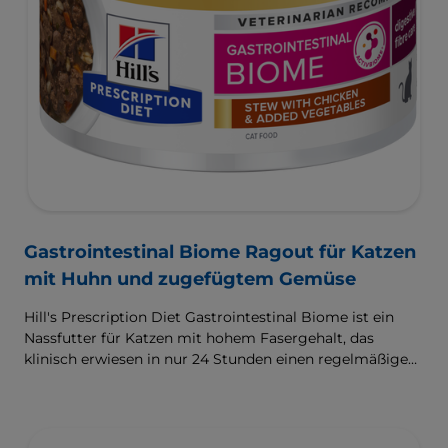
Gastrointestinal Biome Ragout für Katzen
mit Huhn und zugefügtem Gemüse
Hill's Prescription Diet Gastrointestinal Biome ist ein
Nassfutter für Katzen mit hohem Fasergehalt, das
klinisch erwiesen in nur 24 Stunden einen regelmäßigen,
gesunden Kotabsatz fördert und hilft, das Risiko für ein
erneutes Auftreten zu reduzieren. Angereichert mit der
ActivBiome+ Technologie zur raschen Versorgung des
Darm-Mikrobioms und zur Unterstützung des