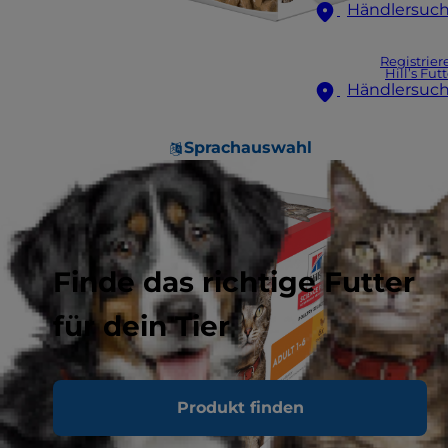
Händlersuc
Registrier
Hill’s Fut
Händlersuc
Sprachauswahl
Finde das richtige Futter
für dein Tier
Produkt finden