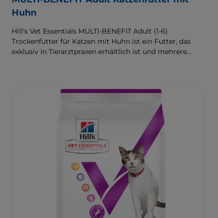
Huhn
Hill's Vet Essentials MULTI-BENEFIT Adult (1-6)
Trockenfutter für Katzen mit Huhn ist ein Futter, das
exklusiv in Tierarztpraxen erhältlich ist und mehrere
klinisch erprobte Vorteile liefert, die speziell auf die
Unterstützung einer gesunden Verdauung und des
Wohlbefindens abzielen. Entwickelt mit hochwertigem
Protein für schlanke Muskeln und einem kontrollierten
Gehalt an Magnesium, Phosphor und Calcium für ein
gesundes Harnwegssystem. Eine Ernährung mit
hervorragendem Geschmack.