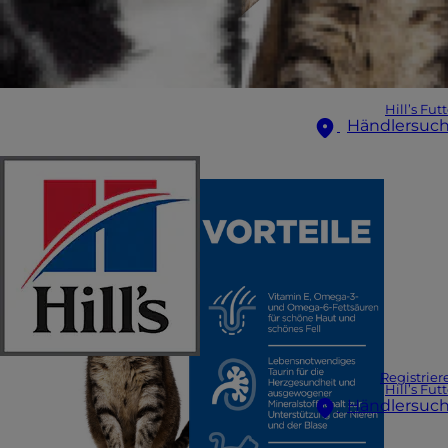
Hill’s Fut
Händlersuc
Registrier
Hill’s Fut
Händlersuc