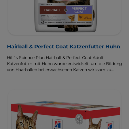
Hairball & Perfect Coat Katzenfutter Huhn
Hill`s Science Plan Hairball & Perfect Coat Adult
Katzenfutter mit Huhn wurde entwickelt, um die Bildung
von Haarballen bei erwachsenen Katzen wirksam zu
verhindern und gleichzeitig ein schönes Fell zu fördern.
Dank seiner Mischung aus essenziellen Omega-6-
Fettsäuren ist dieses Futter gut für die Haut und das Fell
der Katze und sorgt dafür, dass sie gesund und glänzend
bleiben. Unsere Advanced Fibre Technology hilft,
Haarballen zu reduzieren, indem sie deren Passage durch
den Darm auf natürliche Weise fördert. Dieses Futter
enthält hochwertige Proteine für eine perfekt
ausgewogene, wohlschmeckende Rezeptur.