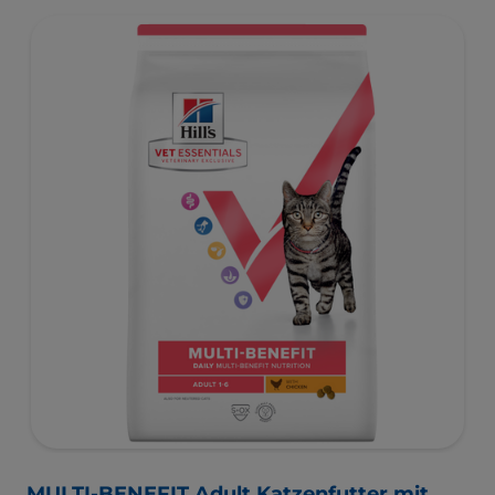
ActivBiome+, unsere Mischung
aus präbiotischen Fasern, versorgt das Mikrobiom in der
Entwicklungsphase, für eine gesunde Verdauung und
Wohlbefinden. Entwickelt mit Omega-3-Fettsäuren zur
Unterstützung der Entwicklung des Gehirns und
Antioxidantien zur Unterstützung des Immunsystems
während der Entwicklung.
Für eine bessere Zukunft, die bereits heute beginnt.
MULTI-BENEFIT Adult Katzenfutter mit