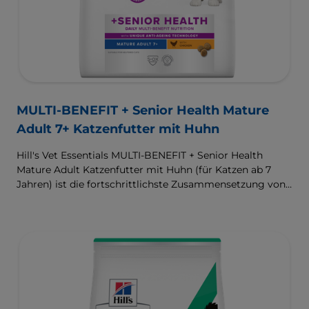
MULTI-BENEFIT + Senior Health Mature
Adult 7+ Katzenfutter mit Huhn
Hill's Vet Essentials MULTI-BENEFIT + Senior Health
Mature Adult Katzenfutter mit Huhn (für Katzen ab 7
Jahren) ist die fortschrittlichste Zusammensetzung von
Hill’s für ältere Katzen. Das exklusiv in Tierarztpraxen
erhältliche Alleinfuttermittel mit mehreren Vorteilen
wurde entwickelt, um die Lebensqualität älterer Katzen
zu verbessern und mit einer einzigartigen Anti-Aging-
Mischung die Gesundheit des Gehirns, die Vitalität, die
Harnwegsgesundheit und das Immunsystem Ihrer Katze
zu unterstützen. Eine Ernährung mit hervorragendem
Geschmack.