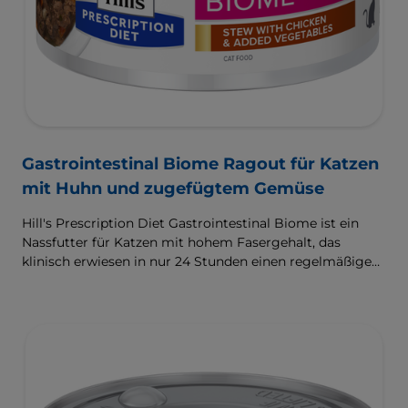
Gastrointestinal Biome Ragout für Katzen
mit Huhn und zugefügtem Gemüse
Hill's Prescription Diet Gastrointestinal Biome ist ein
Nassfutter für Katzen mit hohem Fasergehalt, das
klinisch erwiesen in nur 24 Stunden einen regelmäßigen,
gesunden Kotabsatz fördert und hilft, das Risiko für ein
erneutes Auftreten zu reduzieren. Angereichert mit der
ActivBiome+ Technologie zur raschen Versorgung des
Darm-Mikrobioms und zur Unterstützung des
Managements von komplexen Magen-Darm-
Beschwerden.