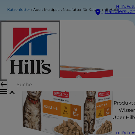
Hill’s Fut
Katzenfutter
Adult Multipack Nassfutter für Katzen mit Huhn
Händlersuc
Produkt
Wisse
Über Hill'
Hill’s Fut