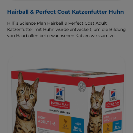
Hairball & Perfect Coat Katzenfutter Huhn
Hill`s Science Plan Hairball & Perfect Coat Adult
Katzenfutter mit Huhn wurde entwickelt, um die Bildung
von Haarballen bei erwachsenen Katzen wirksam zu
verhindern und gleichzeitig ein schönes Fell zu fördern.
Dank seiner Mischung aus essenziellen Omega-6-
Fettsäuren ist dieses Futter gut für die Haut und das Fell
der Katze und sorgt dafür, dass sie gesund und glänzend
bleiben. Unsere Advanced Fibre Technology hilft,
Haarballen zu reduzieren, indem sie deren Passage durch
den Darm auf natürliche Weise fördert. Dieses Futter
enthält hochwertige Proteine für eine perfekt
ausgewogene, wohlschmeckende Rezeptur.