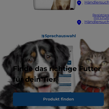
Händlersuc
Registrier
Hill’s Fut
Händlersuc
Sprachauswahl
Finde das richtige Futter
für dein Tier
Produkt finden