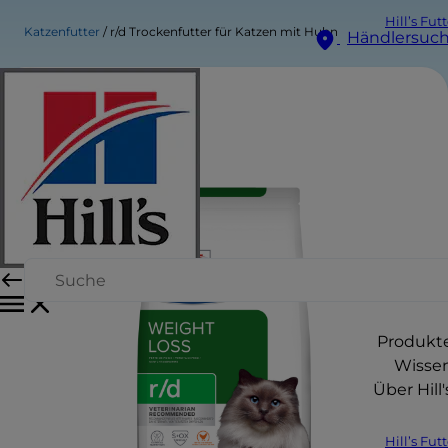
Hill’s Fut
Katzenfutter
r/d Trockenfutter für Katzen mit Huhn
Händlersuc
Produkt
Wisse
Über Hill'
Hill’s Fut