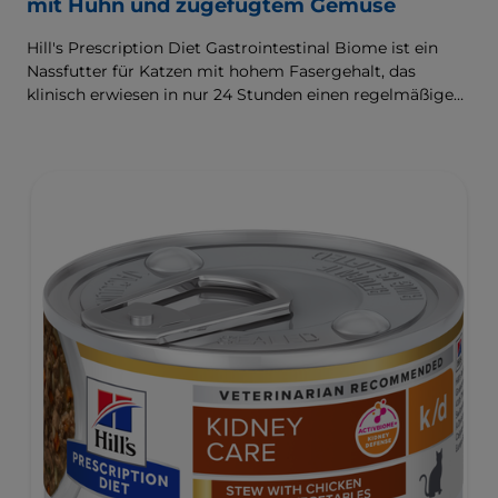
mit Huhn und zugefügtem Gemüse
Hill's Prescription Diet Gastrointestinal Biome ist ein
Nassfutter für Katzen mit hohem Fasergehalt, das
klinisch erwiesen in nur 24 Stunden einen regelmäßigen,
gesunden Kotabsatz fördert und hilft, das Risiko für ein
erneutes Auftreten zu reduzieren. Angereichert mit der
ActivBiome+ Technologie zur raschen Versorgung des
Darm-Mikrobioms und zur Unterstützung des
Managements von komplexen Magen-Darm-
Beschwerden.