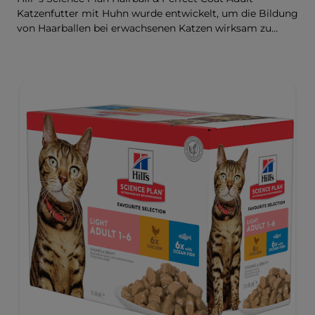
Katzenfutter mit Huhn wurde entwickelt, um die Bildung
von Haarballen bei erwachsenen Katzen wirksam zu
verhindern und gleichzeitig ein schönes Fell zu fördern.
Dank seiner Mischung aus essenziellen Omega-6-
Fettsäuren ist dieses Futter gut für die Haut und das Fell
der Katze und sorgt dafür, dass sie gesund und glänzend
bleiben. Unsere Advanced Fibre Technology hilft,
Haarballen zu reduzieren, indem sie deren Passage durch
den Darm auf natürliche Weise fördert. Dieses Futter
enthält hochwertige Proteine für eine perfekt
ausgewogene, wohlschmeckende Rezeptur.