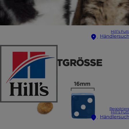
Hill’s Fut
Händlersuc
Registrier
Hill’s Fut
Händlersuc