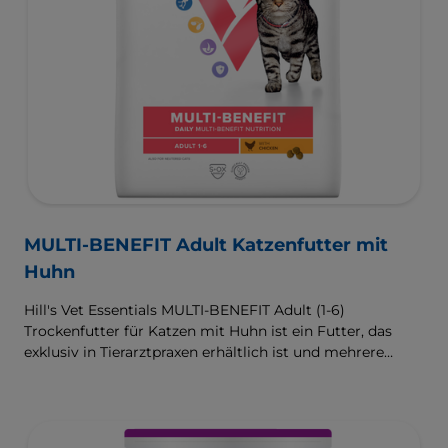
MULTI-BENEFIT Adult Katzenfutter mit
Huhn
Hill's Vet Essentials MULTI-BENEFIT Adult (1-6)
Trockenfutter für Katzen mit Huhn ist ein Futter, das
exklusiv in Tierarztpraxen erhältlich ist und mehrere
klinisch erprobte Vorteile liefert, die speziell auf die
Unterstützung einer gesunden Verdauung und des
Wohlbefindens abzielen. Entwickelt mit hochwertigem
Protein für schlanke Muskeln und einem kontrollierten