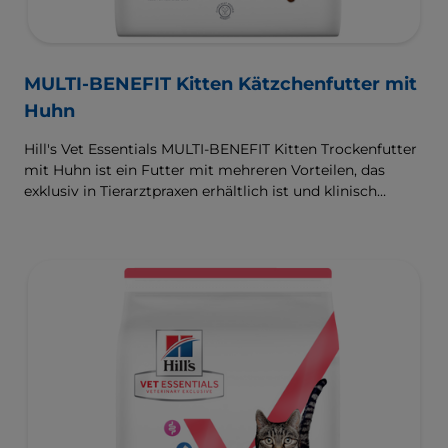
MULTI-BENEFIT Kitten Kätzchenfutter mit
Huhn
Hill's Vet Essentials MULTI-BENEFIT Kitten Trockenfutter
mit Huhn ist ein Futter mit mehreren Vorteilen, das
exklusiv in Tierarztpraxen erhältlich ist und klinisch
erwiesen das Wachstum sowie die
Entwicklungsbedürfnisse Ihres Kätzchens unterstützt.
ActivBiome+, unsere Mischung
aus präbiotischen Fasern, versorgt das Mikrobiom in der
Entwicklungsphase, für eine gesunde Verdauung und
Wohlbefinden. Entwickelt mit Omega-3-Fettsäuren zur
Unterstützung der Entwicklung des Gehirns und
Antioxidantien zur Unterstützung des Immunsystems
während der Entwicklung.
Für eine bessere Zukunft, die bereits heute beginnt.