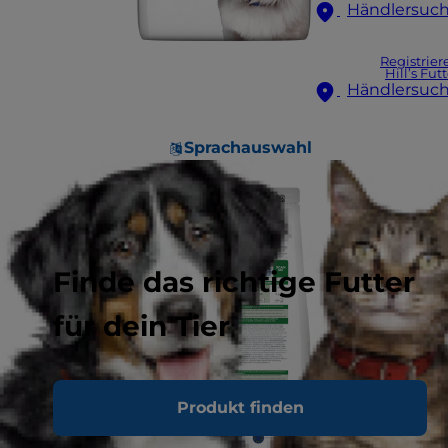
Händlersuc
Registrier
Hill’s Fut
Händlersuc
Sprachauswahl
Finde das richtige Futter
für dein Tier
Produkt finden