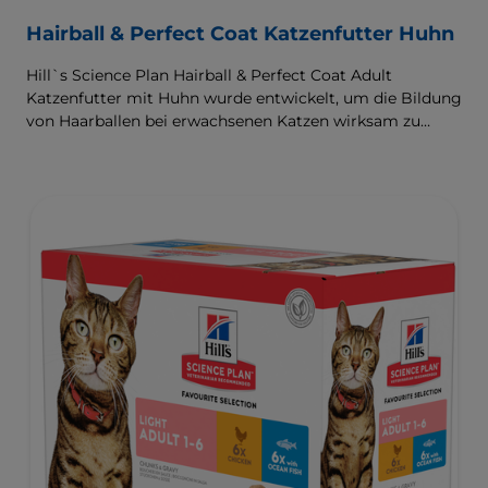
Hairball & Perfect Coat Katzenfutter Huhn
Hill`s Science Plan Hairball & Perfect Coat Adult
Katzenfutter mit Huhn wurde entwickelt, um die Bildung
von Haarballen bei erwachsenen Katzen wirksam zu
verhindern und gleichzeitig ein schönes Fell zu fördern.
Dank seiner Mischung aus essenziellen Omega-6-
Fettsäuren ist dieses Futter gut für die Haut und das Fell
der Katze und sorgt dafür, dass sie gesund und glänzend
bleiben. Unsere Advanced Fibre Technology hilft,
Haarballen zu reduzieren, indem sie deren Passage durch
den Darm auf natürliche Weise fördert. Dieses Futter
enthält hochwertige Proteine für eine perfekt
ausgewogene, wohlschmeckende Rezeptur.