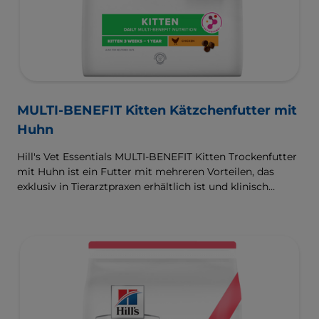
MULTI-BENEFIT Kitten Kätzchenfutter mit
Huhn
Hill's Vet Essentials MULTI-BENEFIT Kitten Trockenfutter
mit Huhn ist ein Futter mit mehreren Vorteilen, das
exklusiv in Tierarztpraxen erhältlich ist und klinisch
erwiesen das Wachstum sowie die
Entwicklungsbedürfnisse Ihres Kätzchens unterstützt.
ActivBiome+, unsere Mischung
aus präbiotischen Fasern, versorgt das Mikrobiom in der
Entwicklungsphase, für eine gesunde Verdauung und
Wohlbefinden. Entwickelt mit Omega-3-Fettsäuren zur
Unterstützung der Entwicklung des Gehirns und
Antioxidantien zur Unterstützung des Immunsystems