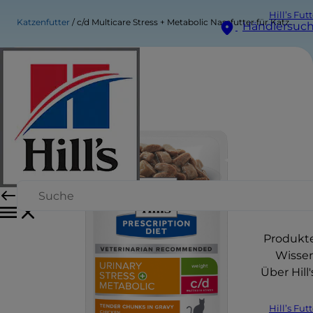
Hill’s Fut
Katzenfutter
c/d Multicare Stress + Metabolic Nassfutter für Katzen mit Huhn
Händlersuc
Produkt
Wisse
Über Hill'
Hill’s Fut