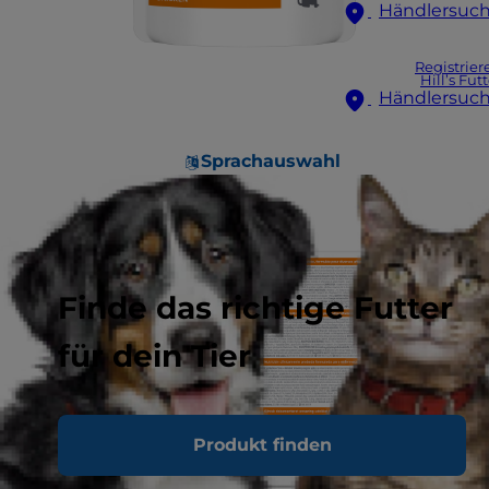
Händlersuc
Registrier
Hill’s Fut
Händlersuc
Sprachauswahl
Finde das richtige Futter
für dein Tier
Produkt finden