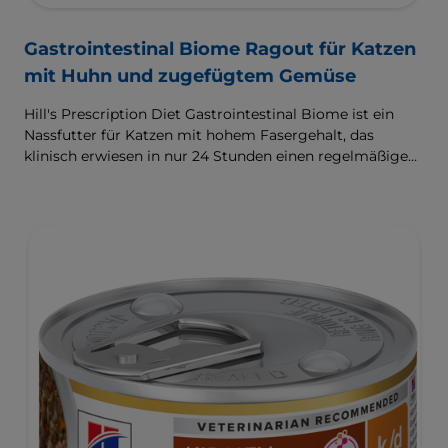
Gastrointestinal Biome Ragout für Katzen
mit Huhn und zugefügtem Gemüse
Hill's Prescription Diet Gastrointestinal Biome ist ein
Nassfutter für Katzen mit hohem Fasergehalt, das
klinisch erwiesen in nur 24 Stunden einen regelmäßigen,
gesunden Kotabsatz fördert und hilft, das Risiko für ein
erneutes Auftreten zu reduzieren. Angereichert mit der
ActivBiome+ Technologie zur raschen Versorgung des
Darm-Mikrobioms und zur Unterstützung des
Managements von komplexen Magen-Darm-
Beschwerden.