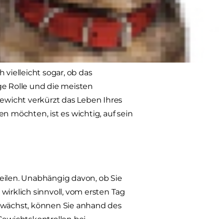
uso ein großes Problem wie bei
in Haustier übergewichtig ist?"
lich könnte die Antwort auf diese
 vielleicht sogar, ob das
tige Rolle und die meisten
gewicht verkürzt das Leben Ihres
n möchten, ist es wichtig, auf sein
heilen. Unabhängig davon, ob Sie
s wirklich sinnvoll, vom ersten Tag
 wächst, können Sie anhand des