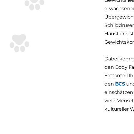
Gewichts fes
erwachsenen
Übergewicht
Schilddrüse
Haustiere is
Gewichtskon
Dabei kommt
den Body Fat
Fettanteil I
den
BCS
un
einschätzen 
viele Mensch
kultureller