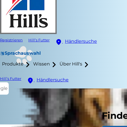
Registrieren
Hill’s Futter
Händlersuche
Sprachauswahl
Produkte
Wissen
Über Hill's
Hill’s Futter
Händlersuche
ggle
Finde