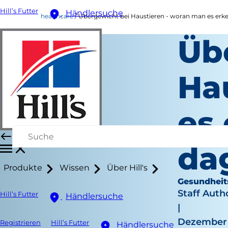
Hill’s Futter
Händlersuche
healthcare
Übergewicht bei Haustieren - woran man es er
Üb
Ha
es
da
Produkte
Wissen
Über Hill's
Gesundheit
Staff Auth
Hill’s Futter
Händlersuche
|
Dezember 
Registrieren
Hill’s Futter
Händlersuche