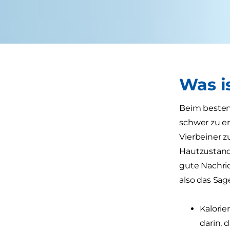
Was i
Beim besten
schwer zu er
Vierbeiner 
Hautzustand
gute Nachrich
also das Sag
Kalori
darin, 