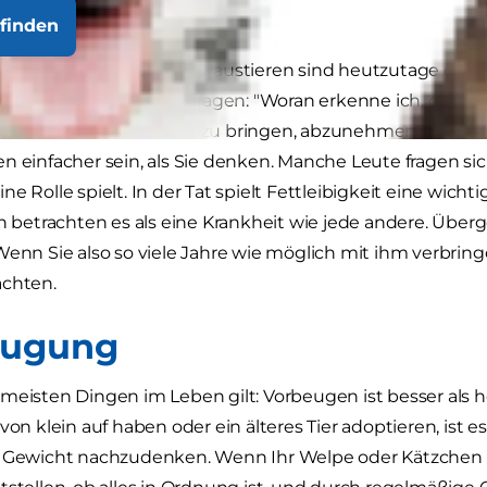
finden
eit und Übergewicht bei Haustieren sind heutzutage gena
ele Tierbesitzer:innen fragen: "Woran erkenne ich, ob me
nn ich mein Haustier dazu bringen, abzunehmen?" Tatsäch
n einfacher sein, als Sie denken. Manche Leute fragen sich
ne Rolle spielt. In der Tat spielt Fettleibigkeit eine wich
en betrachten es als eine Krankheit wie jede andere. Über
Wenn Sie also so viele Jahre wie möglich mit ihm verbringe
achten.
eugung
meisten Dingen im Leben gilt: Vorbeugen ist besser als 
von klein auf haben oder ein älteres Tier adoptieren, ist e
n Gewicht nachzudenken. Wenn Ihr Welpe oder Kätzchen