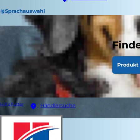
Sprachauswahl
Finde
Produkt 
Hill’s Futter
Händlersuche