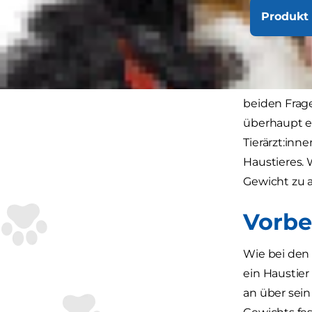
Produkt 
Fettleibigk
Menschen. Vi
und "Wie ka
beiden Frage
überhaupt ei
Tierärzt:inn
Haustieres. 
Gewicht zu 
Vorb
Wie bei den 
ein Haustier 
an über sei