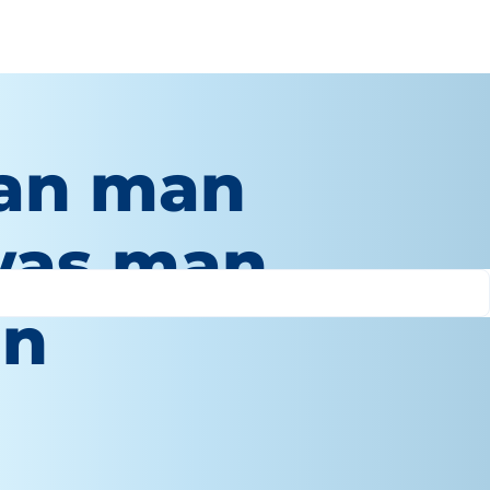
ran man
was man
nn