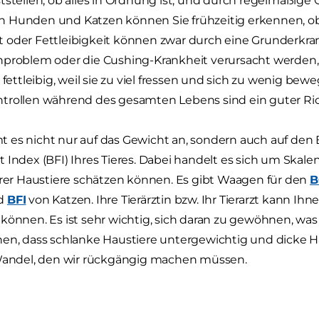
tstellen, ob alles in Ordnung ist, und durch regelmäßige
 Hunden und Katzen können Sie frühzeitig erkennen, o
 oder Fettleibigkeit können zwar durch eine Grunderkra
nproblem oder die Cushing-Krankheit verursacht werden,
t fettleibig, weil sie zu viel fressen und sich zu wenig be
trollen während des gesamten Lebens sind ein guter Ri
 es nicht nur auf das Gewicht an, sondern auch auf den 
 Index (BFI) Ihres Tieres. Dabei handelt es sich um Skal
hrer Haustiere schätzen können. Es gibt Waagen für den
B
d
BFI
von Katzen. Ihre Tierärztin bzw. Ihr Tierarzt kann Ihne
können. Es ist sehr wichtig, sich daran zu gewöhnen, wa
en, dass schlanke Haustiere untergewichtig und dicke Hau
 Wandel, den wir rückgängig machen müssen.