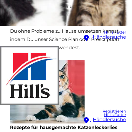
Deiner Katze Deine Liebe und Fürsorge zu
zeigen und eine noch engere Verbindung
aufzubauen. Hier findest Du einige Rezepte, die
Du ohne Probleme zu Hause umsetzen kannst,
Hill’s Futter
Händlersuche
indem Du unser Science Plan oder Prescription
Diet Katzenfutter verwendest.
Registrieren
Hill’s Futter
Händlersuche
Rezepte für hausgemachte Katzenleckerlies