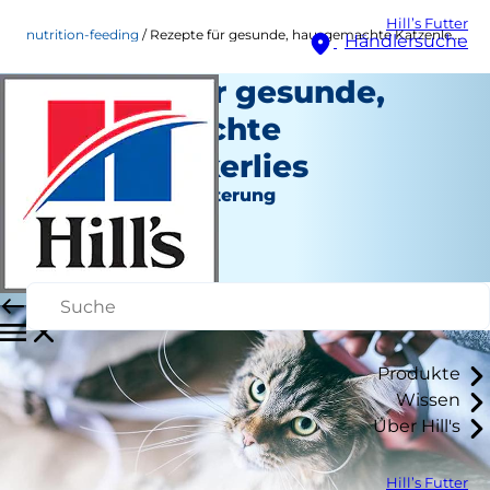
Hill’s Futter
nutrition-feeding
Rezepte für gesunde, hausgemachte Katzenleckerlies
Händlersuche
Rezepte für gesunde,
hausgemachte
Katzenleckerlies
Ernährung und Fütterung
Staff Author
|
März 17, 2022
Produkte
Wissen
Über Hill's
Hill’s Futter