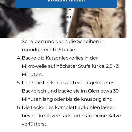
Heize den Ofen auf 180 Grad vor.
Öffne die Dose und schüttle den Inhalt aus
der Dose, sodass er in einem Stück vor Dir
liegt.
Schneide das Dosenfutter in 1/4 dicke
Scheiben und dann die Scheiben in
mundgerechte Stücke.
Backe die Katzenleckerlies in der
Mikrowelle auf höchster Stufe für ca. 2,5 - 3
Minuten.
Lege die Leckerlies auf ein ungefettetes
Backblech und backe sie im Ofen etwa 30
Minuten lang oder bis sie knusprig sind.
Die Leckerlies komplett abkühlen lassen,
bevor Du sie verstaust oder an Deine Katze
verfütterst.